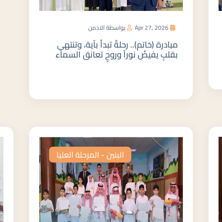
Apr 27, 2026
بواسطة الادمن
مبادرة (خاتم).. رحلةٌ تبدأ بآية، وتنتهي
بقلبٍ يفيضُ نوراً وروحٍ تعانق السماء
المزيد
البنين - المرحلة العليا