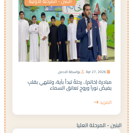
البنين - المرحلة الأولية
Apr 27, 2026
بواسطة الادمن
مبادرة (خاتم).. رحلةٌ تبدأ بآية، وتنتهي بقلبٍ
يفيضُ نوراً وروحٍ تعانق السماء
المزيد
البنين - المرحلة العليا