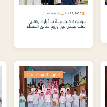
Apr 27, 2026
بواسطة الادمن
مبادرة (خاتم).. رحلةٌ تبدأ بآية، وتنتهي
بقلبٍ يفيضُ نوراً وروحٍ تعانق السماء
المزيد
البنين - المرحلة العليا