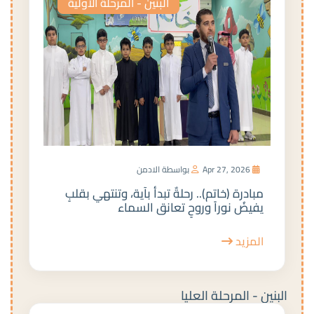
البنين - المرحلة الأولية
Apr 27, 2026
بواسطة الادمن
مبادرة (خاتم).. رحلةٌ تبدأ بآية، وتنتهي بقلبٍ
يفيضُ نوراً وروحٍ تعانق السماء
المزيد
البنين - المرحلة العليا