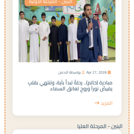
البنين - المرحلة الأولية
Apr 27, 2026
بواسطة الادمن
مبادرة (خاتم).. رحلةٌ تبدأ بآية، وتنتهي بقلبٍ
يفيضُ نوراً وروحٍ تعانق السماء
المزيد
البنين - المرحلة العليا