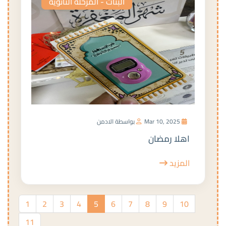
البنات - المرحلة الثانوية
Mar 10, 2025
بواسطة الادمن
اهلا رمضان
المزيد
1
2
3
4
5
6
7
8
9
10
11