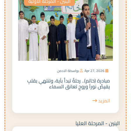
البنين - المرحلة الأولية
Apr 27, 2026
بواسطة الادمن
مبادرة (خاتم).. رحلةٌ تبدأ بآية، وتنتهي بقلبٍ
يفيضُ نوراً وروحٍ تعانق السماء
المزيد
البنين - المرحلة العليا