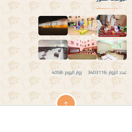
عدد الزوار :3403116 زوار اليوم :4058
جميع الحقوق محفوظة ل مدارس التعلم النموذجية