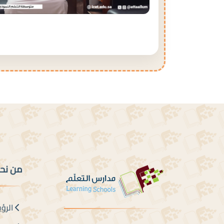
من نح
الرؤي