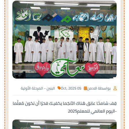
بواسطة الادمن
05 Oct, 2025
البنين - المرحلة الأولية
قِف شامخًا عانِق هُناكَ الأنجُما يكفيـكَ فخرًا أن تكونَ مُعلِّما
-اليوم العالمي للمعلم2025