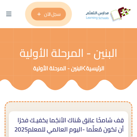
سجل الآن
البنين - المرحلة الأولية
الرئيسية
البنين - المرحلة الأولية
قِف شامخًا عانِق هُناكَ الأنجُما يكفيـكَ فخرًا
أن تكونَ مُعلِّما -اليوم العالمي للمعلم2025