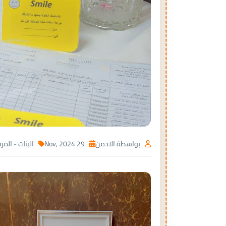
بواسطة الادمن
29 Nov, 2024
البنات - الم