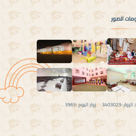
ومات الصور
:3403023 زوار اليوم :3965