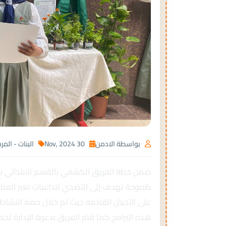
بواسطة الادمن
30 Nov, 2024
البنات - المرح
ضمن خطة الفريق الكشفي بالقسم الابتدائي نف
طَموحة تهدف إلى التصدي لتداعيات تغير المناخ،
على الأجيال القادمة حيث تم خلال حصة النشاط 
هذه البرامج كما قام الفريق بدعوة الإدارة لحض