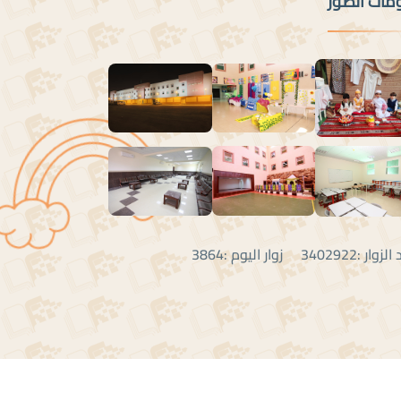
ومات الصور
:3402922 زوار اليوم :3864