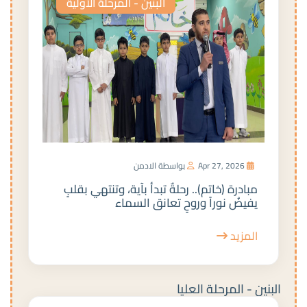
البنين - المرحلة الأولية
Apr 27, 2026
بواسطة الادمن
مبادرة (خاتم).. رحلةٌ تبدأ بآية، وتنتهي بقلبٍ
يفيضُ نوراً وروحٍ تعانق السماء
المزيد
البنين - المرحلة العليا