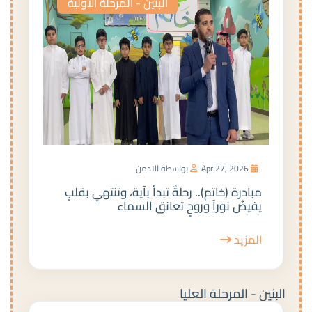
البنين - المرحلة الأولية
Apr 27, 2026
بواسطة الادمن
مبادرة (خاتم).. رحلةٌ تبدأ بآية، وتنتهي بقلبٍ
يفيضُ نوراً وروحٍ تعانق السماء
المزيد
البنين - المرحلة العليا